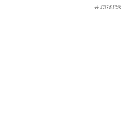
共
1
页
7
条记录